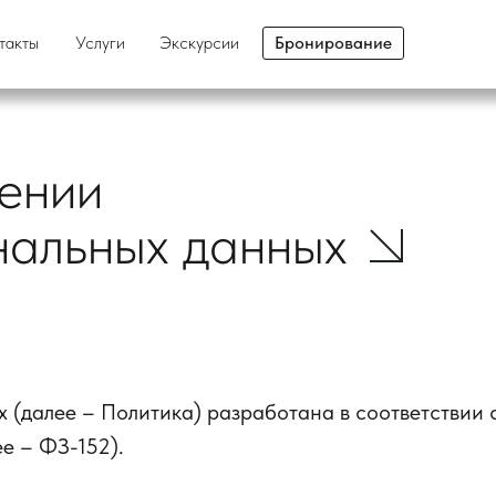
такты
такты
Услуги
Услуги
Экскурсии
Экскурсии
Бронирование
Бронирование
ении
нальных данных
 (далее – Политика) разработана в соответствии 
е – ФЗ-152).